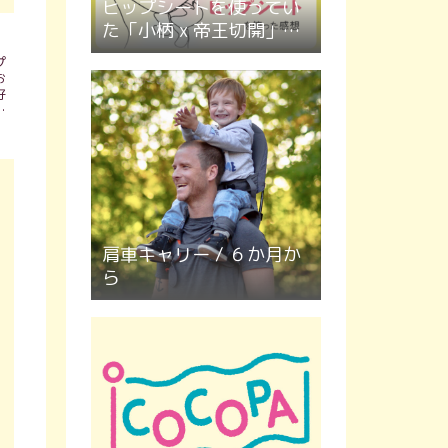
ヒップシートを使ってい
た「小柄 x 帝王切開」マ
マの感想
プ
お
好
肩車キャリー / ６か月か
ら