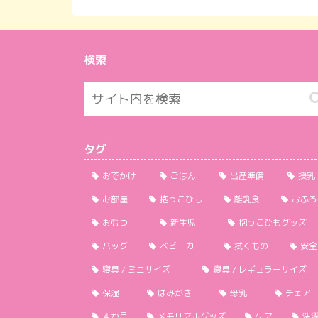
検索
タグ
おでかけ
ごはん
出産準備
授乳
お部屋
抱っこひも
離乳食
おふろ
おむつ
新生児
抱っこひもグッズ
バッグ
ベビーカー
拭くもの
安全
寝具 / ミニサイズ
寝具 / レギュラーサイズ
保湿
はみがき
母乳
チェア
４か月
メモリアルグッズ
ケア
洗