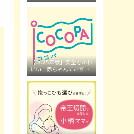
【2025年版】安全でかわ
いい！赤ちゃんにおすす
めのカラーボール４選｜
ボールプールにもぴった
り