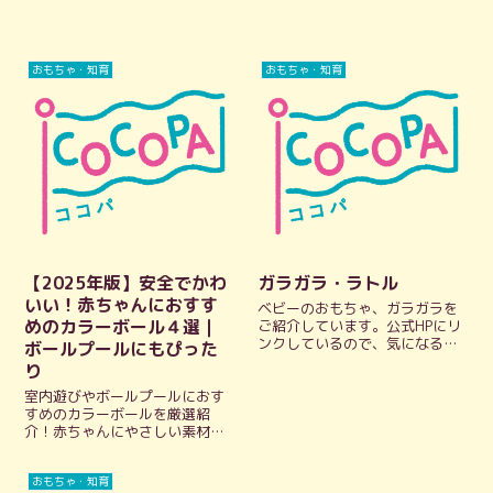
おもちゃ・知育
おもちゃ・知育
【2025年版】安全でかわ
ガラガラ・ラトル
いい！赤ちゃんにおすす
ベビーのおもちゃ、ガラガラを
めのカラーボール４選｜
ご紹介しています。公式HPにリ
ンクしているので、気になるデ
ボールプールにもぴった
ザインや大きさなど、公式情報
り
をパッとチェックできます。 ガ
室内遊びやボールプールにおす
ラガラ・ラトル アグニー agney
すめのカラーボールを厳選紹
まめりすラトル Afternoon Tea
介！赤ちゃんにやさしい素材や
LIVING ...
おしゃれなデザイン、収納付き
タイプなど、人気アイテムを比
おもちゃ・知育
較しながら選び方もわかりやす