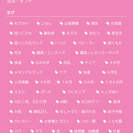
記念・ギフト
タグ
おでかけ
ごはん
出産準備
授乳
お部屋
抱っこひも
離乳食
おふろ
おむつ
新生児
抱っこひもグッズ
バッグ
ベビーカー
拭くもの
安全
寝具 / ミニサイズ
寝具 / レギュラーサイズ
保湿
はみがき
母乳
チェア
４か月
メモリアルグッズ
ケア
洗濯
小学生
入学準備
９か月
７か月
５か月
１才６か月
ミルク
ポーチ
ストラップ
キッズ向け
ふたご用・ふたり用
収納
お口のケア
洗浄
お肌
哺乳びん
おしゃぶり・歯がため
母子手帳
カトラリー
お食事エプロン
ベビー服
こども服
パパ
ママ
本
保育園・幼稚園
お箸