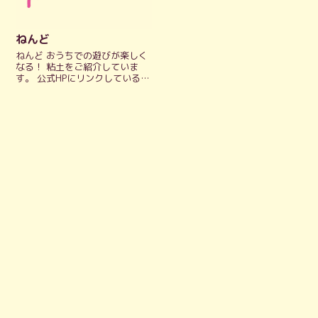
ねんど
ねんど おうちでの遊びが楽しく
なる！ 粘土をご紹介していま
す。 公式HPにリンクしているの
で、対象年齢や遊び方など、公
式情報をパッとチェックするこ
とができます。 他のおもちゃは
こちら ケイジェイシー
EDISONtoy シリコンねんど 4
色...