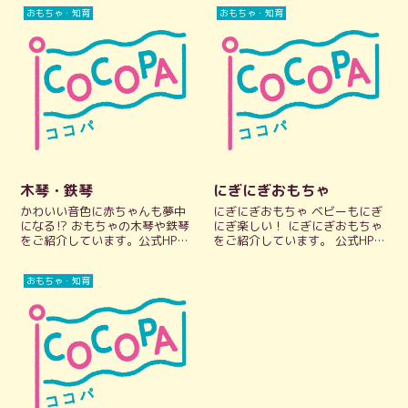
も、おんぶひもをご紹介してい
ニー agney ゆうやけつみき 西
おもちゃ・知育
おもちゃ・知育
ます。公式HPにリンクしている
松屋 SmartAngel つ...
ので、気になるデザインや使い
方など、公式情報をパッとチェ
ックできま...
木琴・鉄琴
にぎにぎおもちゃ
かわいい音色に赤ちゃんも夢中
にぎにぎおもちゃ ベビーもにぎ
になる⁉️ おもちゃの木琴や鉄琴
にぎ楽しい！ にぎにぎおもちゃ
をご紹介しています。公式HPに
をご紹介しています。 公式HPに
リンクしているので、デザイン
リンクしているので、気になる
や素材、遊び方など、公式情報
デザインや素材、お手入れ方法
おもちゃ・知育
をパッとチェックできます。 ア
など、公式情報をパッとチェッ
グニー agney もっきんこぞう
クできます。 他のベビー向けお
西松屋 SmartAngel...
もちゃはこちら アグニー agne...