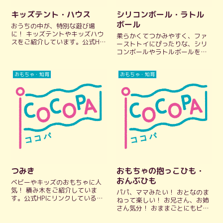
キッズテント・ハウス
シリコンボール・ラトル
ボール
おうちの中が、特別な遊び場
に！ キッズテントやキッズハウ
柔らかくてつかみやすく、ファ
スをご紹介しています。公式HP
ーストトイにぴったりな、シリ
にリンクしているので、気にな
コンボールやラトルボールをま
るデザインやサイズ、使い方な
とめました。ラトルボールは音
ど、公式情報をパッとチェック
が鳴るから、赤ちゃんもついつ
できます。 キッズテント・ハウ
おもちゃ・知育
おもちゃ・知育
い夢中に！公式HPにリンクして
ス ケユカ KEYUCA 組み立てかん
いるので、気になるデザインや
た...
サイズ、遊び方など、公式情報
をパッとチェッ...
つみき
おもちゃの抱っこひも・
おんぶひも
ベビーやキッズのおもちゃに人
気！ 積み木をご紹介していま
パパ、ママみたい！ おとなのま
す。公式HPにリンクしているの
ねって楽しい！ お兄さん、お姉
で、気になるデザインや素材、
さん気分！ おままごとにもピッ
遊び方など、公式情報をパッと
タリな、おもちゃの抱っこひ
チェックできます。 つみき アグ