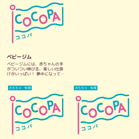
く解説します。
ベビージム
ベビージムには、赤ちゃんの手
がついつい伸びる、楽しい仕掛
けがいっぱい！ 夢中になってい
る姿はかわいいですし、ひとり
遊びができるようになってくれ
おもちゃ・知育
おもちゃ・知育
ると育児が少しラクになります
し、いいこといっぱい！公式HP
にリンクしているので、デザイ
ンや使い方な...