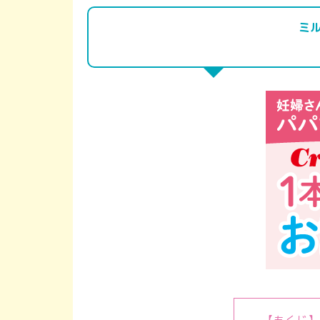
ミ
【もくじ】