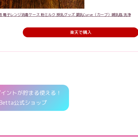
用 電子レンジ消毒ケース 粉ミルク 授乳グッズ 調乳Curve（カーブ）哺乳瓶 洗浄
楽天で購入
ポイントが貯まる使える！
Betta公式ショップ