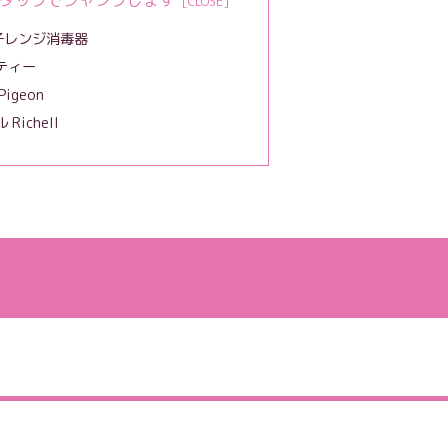
子レンジ消毒器
ティー
igeon
Richell