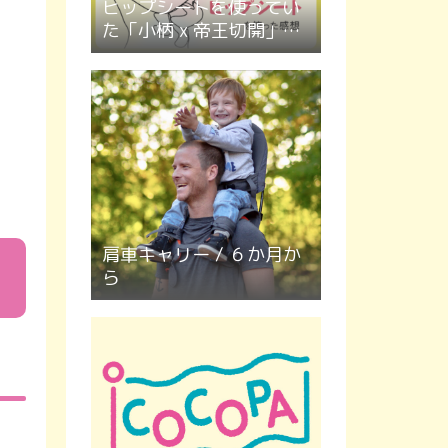
ヒップシートを使ってい
た「小柄 x 帝王切開」マ
マの感想
肩車キャリー / ６か月か
ら