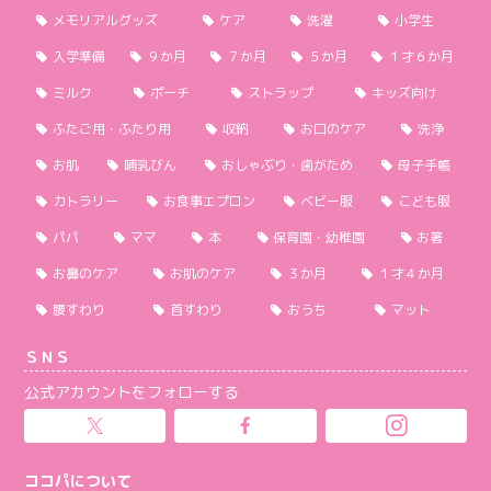
メモリアルグッズ
ケア
洗濯
小学生
入学準備
９か月
７か月
５か月
１才６か月
ミルク
ポーチ
ストラップ
キッズ向け
ふたご用・ふたり用
収納
お口のケア
洗浄
お肌
哺乳びん
おしゃぶり・歯がため
母子手帳
カトラリー
お食事エプロン
ベビー服
こども服
パパ
ママ
本
保育園・幼稚園
お箸
お鼻のケア
お肌のケア
３か月
１才４か月
腰すわり
首すわり
おうち
マット
ＳＮＳ
公式アカウントをフォローする
ココパについて