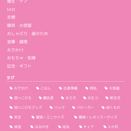
衛生・ケア
test
衣類
寝具・お部屋
おしゃぶり・歯がため
食事・調理
おでかけ
おもちゃ・知育
記念・ギフト
タグ
おでかけ
ごはん
出産準備
授乳
お部屋
抱っこひも
離乳食
おふろ
おむつ
新生児
抱っこひもグッズ
バッグ
ベビーカー
拭くもの
安全
寝具 / ミニサイズ
寝具 / レギュラーサイズ
保湿
はみがき
母乳
チェア
４か月