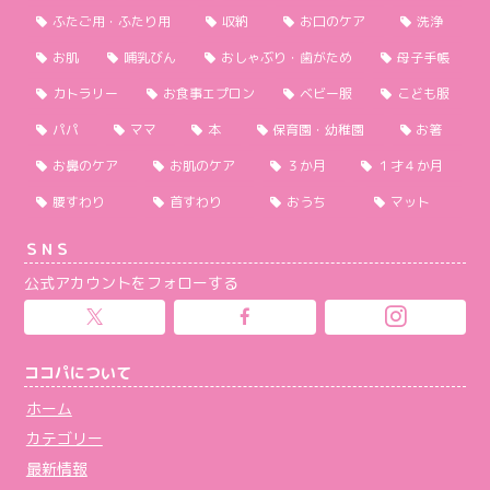
ふたご用・ふたり用
収納
お口のケア
洗浄
お肌
哺乳びん
おしゃぶり・歯がため
母子手帳
カトラリー
お食事エプロン
ベビー服
こども服
パパ
ママ
本
保育園・幼稚園
お箸
お鼻のケア
お肌のケア
３か月
１才４か月
腰すわり
首すわり
おうち
マット
ＳＮＳ
公式アカウントをフォローする
ココパについて
ホーム
カテゴリー
最新情報