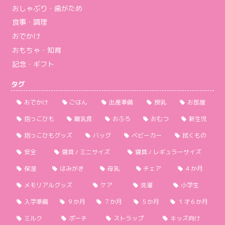
おしゃぶり・歯がため
食事・調理
おでかけ
おもちゃ・知育
記念・ギフト
タグ
おでかけ
ごはん
出産準備
授乳
お部屋
抱っこひも
離乳食
おふろ
おむつ
新生児
抱っこひもグッズ
バッグ
ベビーカー
拭くもの
安全
寝具 / ミニサイズ
寝具 / レギュラーサイズ
保湿
はみがき
母乳
チェア
４か月
メモリアルグッズ
ケア
洗濯
小学生
入学準備
９か月
７か月
５か月
１才６か月
ミルク
ポーチ
ストラップ
キッズ向け