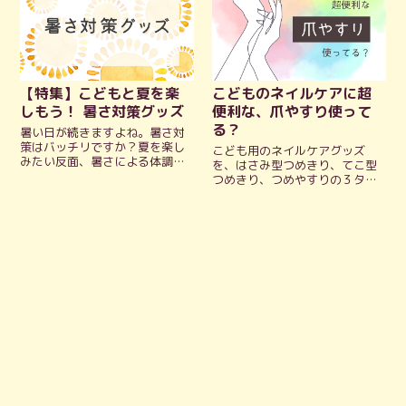
【特集】こどもと夏を楽
こどものネイルケアに超
しもう！ 暑さ対策グッズ
便利な、爪やすり使って
る？
暑い日が続きますよね。暑さ対
策はバッチリですか？夏を楽し
こども用のネイルケアグッズ
みたい反面、暑さによる体調不
を、はさみ型つめきり、てこ型
良も心配だったり…… 先日、３
つめきり、つめやすりの３タイ
歳の息子に「そとにいきた
プに分けてご紹介しています。
い！」と言われたので、「今は
もっと早く買えばよかったと思
暑いから……」と返したら「ね
っている、電動つめやすりにつ
っちゅうしょうになっちゃうも
いて、どうして便利なのか解説
んね」と言われまし...
しています。