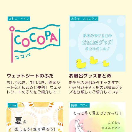
おむつ・トイレ
おふろ・スキンケア
ウェットシートのふた
お風呂グッズまとめ
おしりふき、手口ふき、除菌シ
新生児の沐浴からキッズまで。
ートなどにあると便利！ ウェッ
小さなお子さま用のお風呂グッ
トシートのふたをご紹介してい
ズを分類してご紹介していま
ます。お出かけにもおすすめで
す。 ベビーバスや、沐浴ガー
す。 公式HPにリンクしているの
ゼ、ボディソープ、バスタオ
other
情報・コラム
で、気になるデザインや大き
ル、湯温計などの沐浴グッズか
さ、使い方など、公式情報をパ
ら、ワンオペお風呂に便利なグ
ッとチェックできます。
ッズまで。 出産準備中の方も、
子育て中の方もぜひチェックし
てみて。