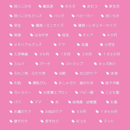
抱っこひも
離乳食
おふろ
おむつ
新生児
抱っこひもグッズ
バッグ
ベビーカー
拭くもの
安全
寝具 / ミニサイズ
寝具 / レギュラーサイズ
保湿
はみがき
母乳
チェア
４か月
メモリアルグッズ
ケア
洗濯
小学生
入学準備
９か月
７か月
５か月
１才６か月
ミルク
ポーチ
ストラップ
キッズ向け
ふたご用・ふたり用
収納
お口のケア
洗浄
お肌
哺乳びん
おしゃぶり・歯がため
母子手帳
カトラリー
お食事エプロン
ベビー服
こども服
パパ
ママ
本
保育園・幼稚園
お箸
お鼻のケア
お肌のケア
３か月
１才４か月
腰すわり
首すわり
おうち
マット