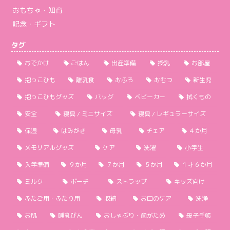
おもちゃ・知育
記念・ギフト
タグ
おでかけ
ごはん
出産準備
授乳
お部屋
抱っこひも
離乳食
おふろ
おむつ
新生児
抱っこひもグッズ
バッグ
ベビーカー
拭くもの
安全
寝具 / ミニサイズ
寝具 / レギュラーサイズ
保湿
はみがき
母乳
チェア
４か月
メモリアルグッズ
ケア
洗濯
小学生
入学準備
９か月
７か月
５か月
１才６か月
ミルク
ポーチ
ストラップ
キッズ向け
ふたご用・ふたり用
収納
お口のケア
洗浄
お肌
哺乳びん
おしゃぶり・歯がため
母子手帳