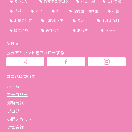
カトラリー
お食事エプロン
ベビー服
こども服
パパ
ママ
本
保育園・幼稚園
お箸
お鼻のケア
お肌のケア
３か月
１才４か月
腰すわり
首すわり
おうち
マット
ＳＮＳ
公式アカウントをフォローする
ココパについて
ホーム
カテゴリー
最新情報
ブログ
お問い合わせ
運営会社