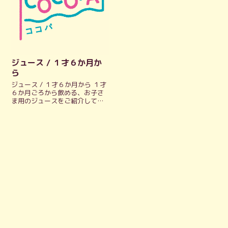
ジュース / １才６か月か
ら
ジュース / １才６か月から １才
６か月ごろから飲める、お子さ
ま用のジュースをご紹介してい
ます。 公式HPにリンクしている
ので、公式情報をパッとチェッ
クできます。 ごはん・おやつ・
飲みもののまとめはこちら 江崎
グリコ Glico 幼児のみも...