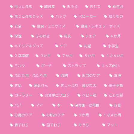
抱っこひも
離乳食
おふろ
おむつ
新生児
抱っこひもグッズ
バッグ
ベビーカー
拭くもの
安全
寝具 / ミニサイズ
寝具 / レギュラーサイズ
保湿
はみがき
母乳
チェア
４か月
メモリアルグッズ
ケア
洗濯
小学生
入学準備
９か月
７か月
５か月
１才６か月
ミルク
ポーチ
ストラップ
キッズ向け
ふたご用・ふたり用
収納
お口のケア
洗浄
お肌
哺乳びん
おしゃぶり・歯がため
母子手帳
カトラリー
お食事エプロン
ベビー服
こども服
パパ
ママ
本
保育園・幼稚園
お箸
お鼻のケア
お肌のケア
３か月
１才４か月
腰すわり
首すわり
おうち
マット