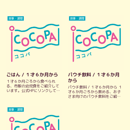
食事・調理
食事・調理
ごはん / １才６か月から
パウチ飲料 / １才６か月
から
１才６か月ごろから食べられ
る、市販の幼児食をご紹介して
パウチ飲料 / １才６か月から １
います。公式HPにリンクしてい
才６か月ごろから飲める、お子
るので、原材料など、公式情報
さま向けのパウチ飲料をご紹介
をパッとチェックできます。 カ
しています。 公式HPにリンクし
インデスト the kindest お肉と
ているので、公式情報をパッと
野菜のおかず ３種きのこの煮込
食事・調理
チェックできます。 ごはん・お
みハンバーグ / ５パウチ...
やつ・飲みもののまとめはこち
ら 江崎グリコ Glico 幼児...