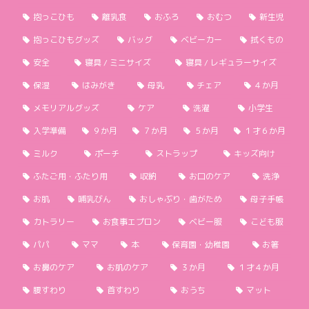
抱っこひも
離乳食
おふろ
おむつ
新生児
抱っこひもグッズ
バッグ
ベビーカー
拭くもの
安全
寝具 / ミニサイズ
寝具 / レギュラーサイズ
保湿
はみがき
母乳
チェア
４か月
メモリアルグッズ
ケア
洗濯
小学生
入学準備
９か月
７か月
５か月
１才６か月
ミルク
ポーチ
ストラップ
キッズ向け
ふたご用・ふたり用
収納
お口のケア
洗浄
お肌
哺乳びん
おしゃぶり・歯がため
母子手帳
カトラリー
お食事エプロン
ベビー服
こども服
パパ
ママ
本
保育園・幼稚園
お箸
お鼻のケア
お肌のケア
３か月
１才４か月
腰すわり
首すわり
おうち
マット